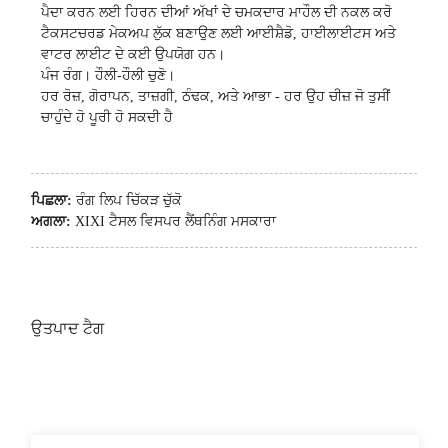
ਪੈਦਾ ਕਰਨ ਲਈ ਹਿਰਨ ਦੀਆਂ ਅੱਖਾਂ ਦੇ ਚਮਕਦਾਰ ਮਾਹੌਲ ਦੀ ਨਕਲ ਕਰੋ
ਟੈਕਸਟਚਰਡ ਮੇਕਅਪ ਲੁੱਕ ਬਣਾਉਣ ਲਈ ਆਈਸ਼ੈਡੋ, ਹਾਈਲਾਈਟਸ ਅਤੇ
ਵਾਟਰ ਲਾਈਟ ਦੇ ਕਈ ਉਪਯੋਗ ਹਨ।
ਪੰਜ ਰੰਗ। ਹੌਲੀ-ਹੌਲੀ ਚੁਣੋ।
ਹਰ ਰੋਜ਼, ਗੋਰਾਪਨ, ਤਾਜ਼ਗੀ, ਠੰਢਕ, ਅਤੇ ਆਭਾ - ਹਰ ਉਹ ਚੀਜ਼ ਜੋ ਤੁਸੀਂ
ਚਾਹੁੰਦੇ ਹੋ ਪੂਰੀ ਹੋ ਸਕਦੀ ਹੈ
ਪਿਛਲਾ:
ਰੰਗ ਲਿਪ ਚਿੱਕੜ ਚੁੱਕੋ
ਅਗਲਾ:
XIXI ਟੈਸਲ ਵਿਸਪਰ ਲੈਂਥਨਿੰਗ ਮਸਕਾਰਾ
ਉਤਪਾਦ ਟੈਗ