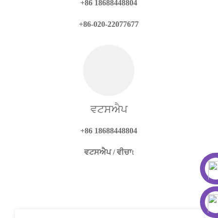
+86 18688448804
+86-020-22077677
ਵਟਸਐਪ
+86 18688448804
ਵਟਸਐਪ / ਵੀਚਾ
t