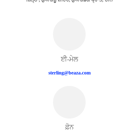
ਈ-ਮੇਲ
sterling@beaza.com
ਫ਼ੋਨ