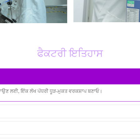
ਫੈਕਟਰੀ ਇਤਿਹਾਸ
 ਬਣਾਉਣ ਲਈ, ਇੱਕ ਲੱਖ ਪੱਧਰੀ ਧੂੜ-ਮੁਕਤ ਵਰਕਸ਼ਾਪ ਬਣਾਓ।