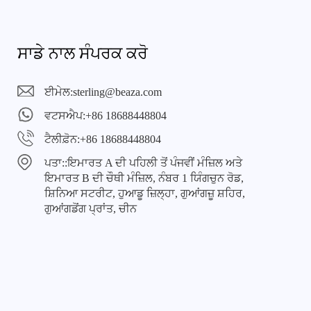
ਸਾਡੇ ਨਾਲ ਸੰਪਰਕ ਕਰੋ
ਈਮੇਲ:
sterling@beaza.com
ਵਟਸਐਪ:
+86 18688448804
ਟੈਲੀਫ਼ੋਨ:
+86 18688448804
ਪਤਾ::
ਇਮਾਰਤ A ਦੀ ਪਹਿਲੀ ਤੋਂ ਪੰਜਵੀਂ ਮੰਜ਼ਿਲ ਅਤੇ
ਇਮਾਰਤ B ਦੀ ਚੌਥੀ ਮੰਜ਼ਿਲ, ਨੰਬਰ 1 ਯਿੰਗਚੁਨ ਰੋਡ,
ਸ਼ਿਨਿਆ ਸਟਰੀਟ, ਹੁਆਡੂ ਜ਼ਿਲ੍ਹਾ, ਗੁਆਂਗਜ਼ੂ ਸ਼ਹਿਰ,
ਗੁਆਂਗਡੋਂਗ ਪ੍ਰਾਂਤ, ਚੀਨ