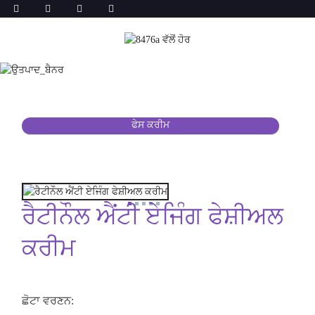
ਫੇਸ ਕਰੀਮ
ਰੈਟੀਨੌਲ ਐਂਟੀ ਏਜਿੰਗ ਫੇਸ਼ੀਅਲ
ਕਰੀਮ
ਛੋਟਾ ਵਰਣਨ: