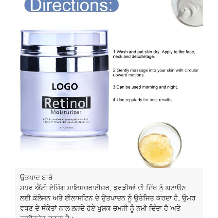
ਉਤਪਾਦ ਬਾਰੇ
ਸੁਪਰ ਐਂਟੀ ਏਜਿੰਗ ਮਾਇਸਚਰਾਈਜ਼ਰ, ਝੁਰੜੀਆਂ ਦੀ ਦਿੱਖ ਨੂੰ ਘਟਾਉਣ
ਲਈ ਕੋਲੇਜਨ ਅਤੇ ਈਲਾਸਟਿਨ ਦੇ ਉਤਪਾਦਨ ਨੂੰ ਉਤੇਜਿਤ ਕਰਦਾ ਹੈ, ਉਮਰ
ਵਧਣ ਦੇ ਸੰਕੇਤਾਂ ਨਾਲ ਲੜਦੇ ਹੋਏ ਖੁਸ਼ਕ ਚਮੜੀ ਨੂੰ ਨਮੀ ਦਿੰਦਾ ਹੈ ਅਤੇ