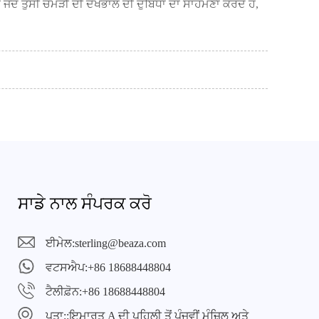
ੋਂ ਤੁਸੀਂ ਚਮੜੀ ਦੀ ਦੇਖਭਾਲ ਦੀ ਦੁਬਿਧਾ ਦਾ ਸਾਹਮਣਾ ਕਰਦੇ ਹੋ,
ਸਾਡੇ ਨਾਲ ਸੰਪਰਕ ਕਰੋ
ਈਮੇਲ:
sterling@beaza.com
ਵਟਸਐਪ:
+86 18688448804
ਟੈਲੀਫ਼ੋਨ:
+86 18688448804
ਪਤਾ::
ਇਮਾਰਤ A ਦੀ ਪਹਿਲੀ ਤੋਂ ਪੰਜਵੀਂ ਮੰਜ਼ਿਲ ਅਤੇ