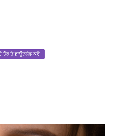
ੇ ਤੌਰ ਤੇ ਡਾਊਨਲੋਡ ਕਰੋ