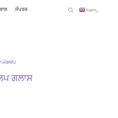
ਸਵਾਲ
ਸੰਪਰਕ
English
ਾ ਮੇਕਅੱਪ
 ਲਿਪ ਗਲਾਸ