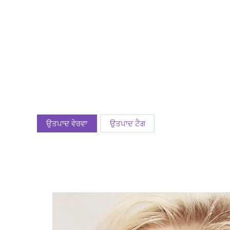
ਉਤਪਾਦ ਵੇਰਵਾ
ਉਤਪਾਦ ਟੈਗ