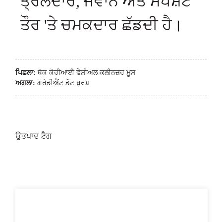
ਤ੍ਰੇਲਦਾਰ, ਜਵਾਨ ਅਤੇ ਸਪਸ਼ਟ
ਤੌਰ 'ਤੇ ਚਮਕਦਾਰ ਛੱਡਦੀ ਹੈ।
ਪਿਛਲਾ:
ਥੋਕ ਕੋਰੀਆਈ ਫੇਸ਼ੀਅਲ ਕਲੀਨਜ਼ਰ ਮੂਸ
ਅਗਲਾ:
ਗਰੇਡੀਐਂਟ ਡੌਟ ਬੁਰਸ਼
ਉਤਪਾਦ ਟੈਗ