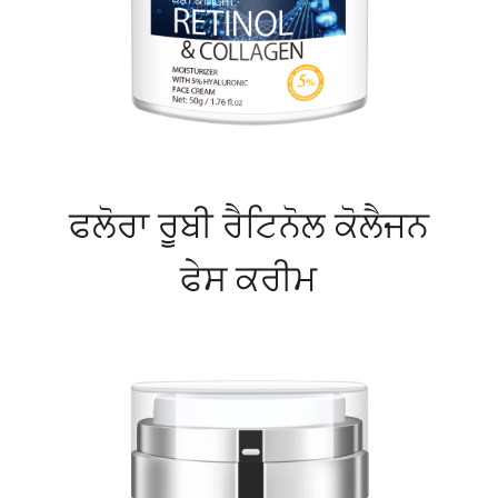
ਫਲੋਰਾ ਰੂਬੀ ਰੈਟਿਨੋਲ ਕੋਲੈਜਨ
ਫੇਸ ਕਰੀਮ